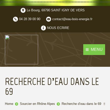
/**************************************************************************
Le Bourg, 69790 SAINT IGNY DE VERS
04 28 39 00 90
contact@eau-bois-energie.fr
NOUS ECRIRE
MENU
RECHERCHE D’EAU DANS LE
69
You are here:
Home
Sourcier en Rhône Alpes
Recherche d’eau dans le 69